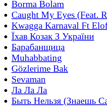
Borma Bolam
Caught My Eyes (Feat. 
Kwagga Karnaval Ft Elof
Їхав Козак З України
Барабанщица
Muhabbating
Gözlerime Bak
Sevaman
Ла Ла Ла
Быть Нельзя (Знаешь С